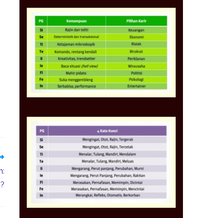
n:
a?