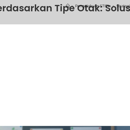
rdasarkan Tipe Otak: Solusi
>
Pengetahuan STIFIn
>
Strateg