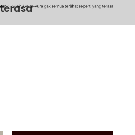
 terasa
atan
>
Si Ahli Pura-Pura gak semua terlihat seperti yang terasa