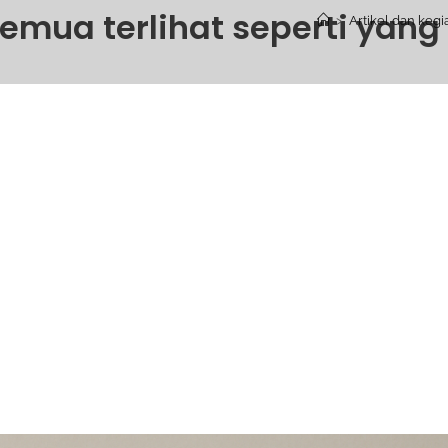
semua terlihat seperti yang
>
Artikel dan kegi