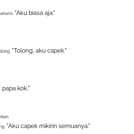
"Aku biasa aja."
ipahami.
"Tolong, aku capek."
tolong.
 papa kok."
kkan.
"Aku capek mikirin semuanya."
ang.