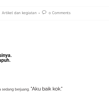
Artikel dan kegiatan
0 Comments
sinya.
apuh.
"Aku baik kok."
ya sedang berjuang.