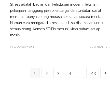
Stress adalah bagian dari kehidupan modern. Tekanan
pekerjaan, tanggung jawab keluarga, dan tuntutan sosial
membuat banyak orang merasa kelelahan secara mental.
Namun cara mengatasi stress tidak bisa disamakan untuk
semua orang. Konsep STIFIn menunjukkan bahwa setiap
mesin…
0 COMMENTS
12 MARCH 20
1
2
3
4
…
43