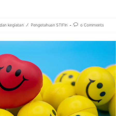
 dan kegiatan
/
Pengetahuan STIFIn
0 Comments