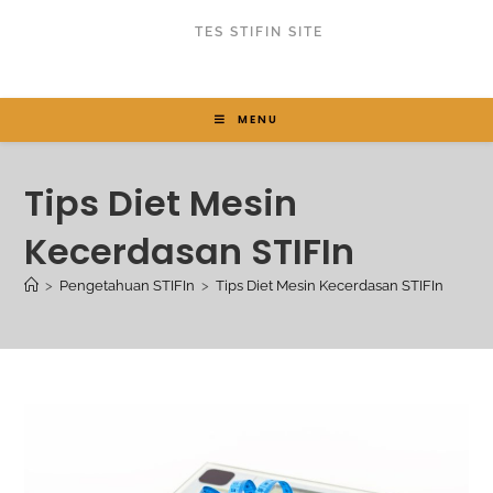
TES STIFIN SITE
MENU
Tips Diet Mesin
Kecerdasan STIFIn
>
Pengetahuan STIFIn
>
Tips Diet Mesin Kecerdasan STIFIn