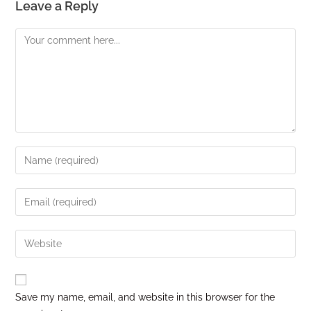
Leave a Reply
Save my name, email, and website in this browser for the