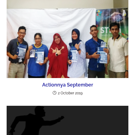
Actionnya September
2 October 2019