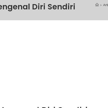
ngenal Diri Sendiri
>
Art